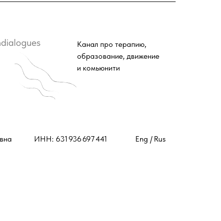
dialogues
Канал про терапию,
образование, движение
и комьюнити
вна
ИНН: 631 936 697 441
Eng /
Rus