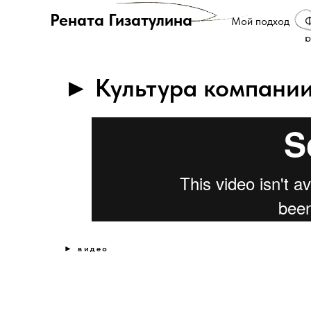
Рената Гизатулина
Мой подход
р
► Культура компании
► видео